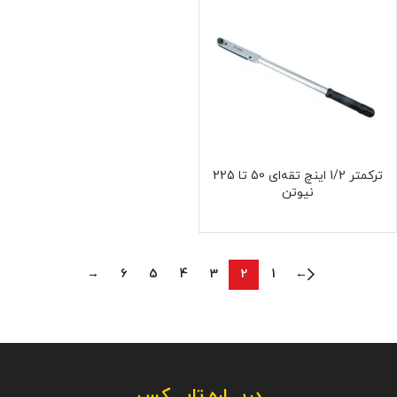
ترکمتر 1/2 اینچ تقه‌ای 50 تا 225
نیوتن
→
6
5
4
3
2
1
←
دربـــاره
تاپـــکس