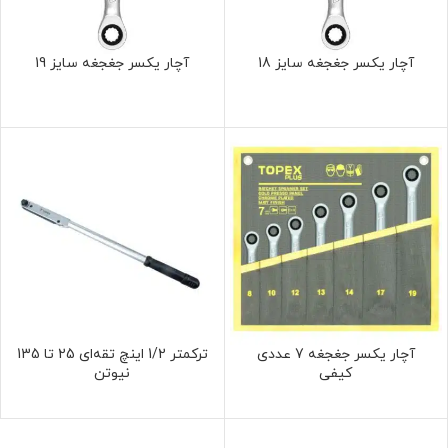
آچار یکسر جغجغه سایز 18
آچار یکسر جغجغه سایز 19
آچار یکسر جغجغه 7 عددی
ترکمتر 1/2 اینچ تقه‌ای 25 تا 135
کیفی
نیوتن