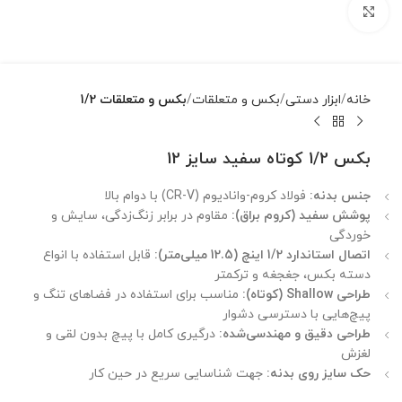
بزرگنمایی تصویر
خانه
ابزار دستی
بکس و متعلقات
بکس و متعلقات 1/2
بکس 1/2 کوتاه سفید سایز 12
جنس بدنه:
فولاد کروم-وانادیوم (CR-V) با دوام بالا
پوشش سفید (کروم براق):
مقاوم در برابر زنگ‌زدگی، سایش و
خوردگی
اتصال استاندارد 1/2 اینچ (12.5 میلی‌متر):
قابل استفاده با انواع
دسته بکس، جغجغه و ترکمتر
طراحی Shallow (کوتاه):
مناسب برای استفاده در فضاهای تنگ و
پیچ‌هایی با دسترسی دشوار
طراحی دقیق و مهندسی‌شده:
درگیری کامل با پیچ بدون لقی و
لغزش
حک سایز روی بدنه:
جهت شناسایی سریع در حین کار